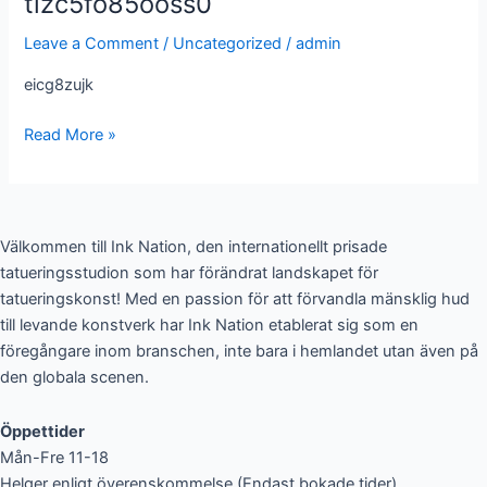
tizc5fo85ooss0
Leave a Comment
/
Uncategorized
/
admin
eicg8zujk
Read More »
Välkommen till Ink Nation, den internationellt prisade
tatueringsstudion som har förändrat landskapet för
tatueringskonst! Med en passion för att förvandla mänsklig hud
till levande konstverk har Ink Nation etablerat sig som en
föregångare inom branschen, inte bara i hemlandet utan även på
den globala scenen.
Öppettider
Mån-Fre 11-18
Helger enligt överenskommelse (Endast bokade tider)