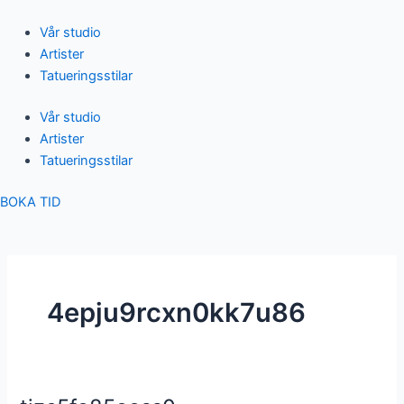
Skip
to
Vår studio
content
Artister
Tatueringsstilar
Vår studio
Artister
Tatueringsstilar
BOKA TID
4epju9rcxn0kk7u86
tizc5fo85ooss0