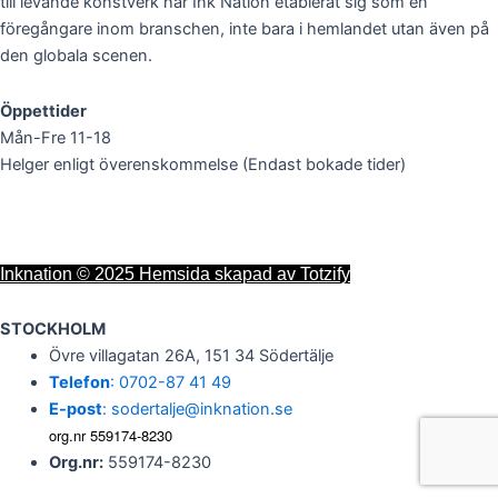
till levande konstverk har Ink Nation etablerat sig som en
föregångare inom branschen, inte bara i hemlandet utan även på
den globala scenen.
Öppettider
Mån-Fre 11-18
Helger enligt överenskommelse (Endast bokade tider)
Inknation © 2025 Hemsida skapad av Totzify
STOCKHOLM
Övre villagatan 26A, 151 34 Södertälje
Telefon
: 0702-87 41 49
E-post
: sodertalje@inknation.se
org.nr 559174-8230
Org.nr:
559174-8230