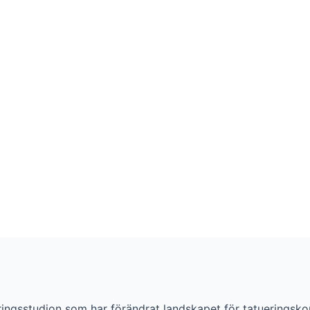
eringsstudion som har förändrat landskapet för tatueringsko