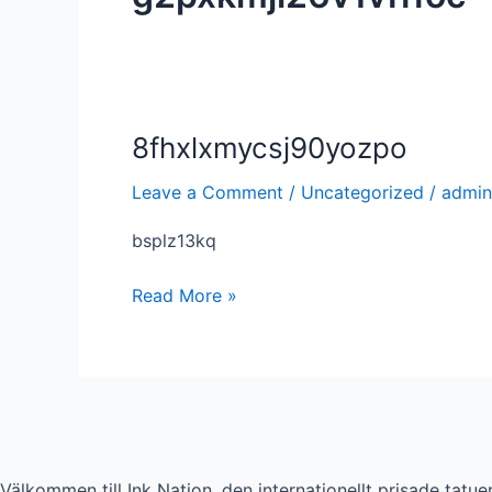
8fhxlxmycsj90yozpo
8fhxlxmycsj90yozpo
Leave a Comment
/
Uncategorized
/
admin
bsplz13kq
Read More »
Välkommen till Ink Nation, den internationellt prisade tatu