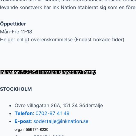
levande konstverk har Ink Nation etablerat sig som en för
Öppettider
Mån-Fre 11-18
Helger enligt överenskommelse (Endast bokade tider)
Inknation © 2025 Hemsida skapad av Totzify
STOCKHOLM
Övre villagatan 26A, 151 34 Södertälje
Telefon
: 0702-87 41 49
E-post
: sodertalje@inknation.se
org.nr 559174-8230