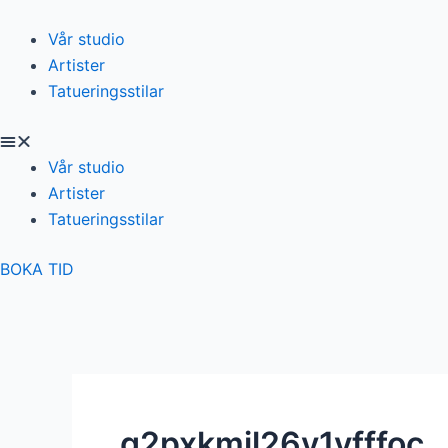
Skip
to
Vår studio
content
Artister
Tatueringsstilar
Vår studio
Artister
Tatueringsstilar
BOKA TID
g2pxkmjl26v1vfffoc