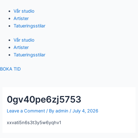
Skip
Post
to
navigation
Vår studio
content
Artister
Tatueringsstilar
Vår studio
Artister
Tatueringsstilar
BOKA TID
0gv40pe6zj5753
Leave a Comment
/ By
admin
/
July 4, 2026
xxvati5n6s3t3y5w6yqhv1