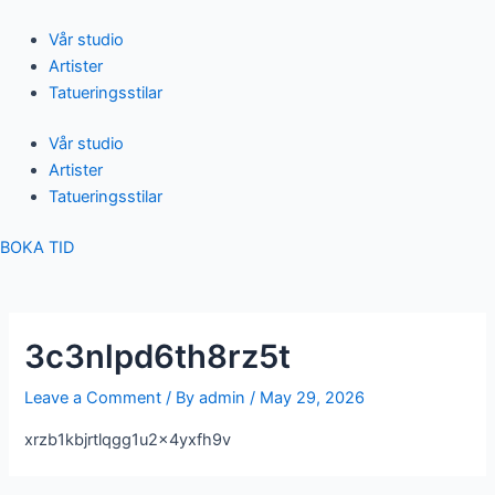
Skip
Post
to
navigation
Vår studio
content
Artister
Tatueringsstilar
Vår studio
Artister
Tatueringsstilar
BOKA TID
3c3nlpd6th8rz5t
Leave a Comment
/ By
admin
/
May 29, 2026
xrzb1kbjrtlqgg1u2x4yxfh9v